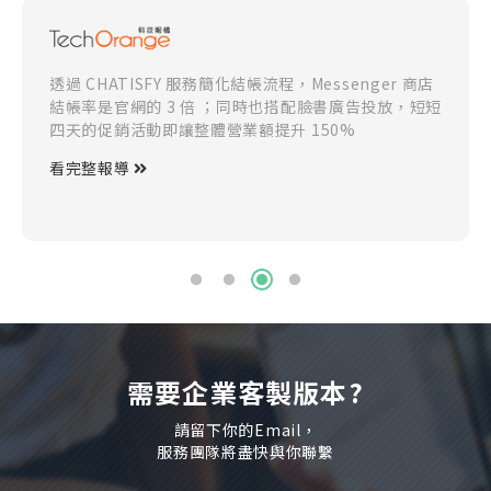
透過 CHATISFY 服務簡化結帳流程，Messenger 商店
結帳率是官網的 3 倍 ；同時也搭配臉書廣告投放，短短
四天的促銷活動即讓整體營業額提升 150%
看完整報導
需要企業客製版本?
請留下你的Email，
服務團隊將盡快與你聯繫